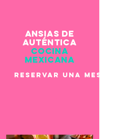
Ansias de
auténtica
cocina
mexicana
reservar una mesa
a partir de las 11.30
horas