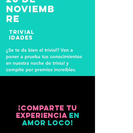
NOVIEMB
RE
TRIVIAL
IDADES
¿Se te da bien el trivial? Ven a
poner a prueba tus conocimientos
en nuestra noche de trivial y
compite por premios increíbles.
¡Comparte tu
experiencia
EN
AMOR LOCO!