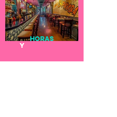
horas
y
dirección
134 West 46th Street,
New York, NY 10036
(917) 261-5650
Horas:
Abierto toda la
semana
Lunes -
11h30am - 22pm