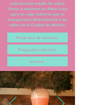
cada bocado estalle de sabor.
Únete a nosotros en Amor Loco
para un viaje culinario que te
transportará directamente a las
calles de la Ciudad de México.
Programa de bebidas
Programa culinario
Interior